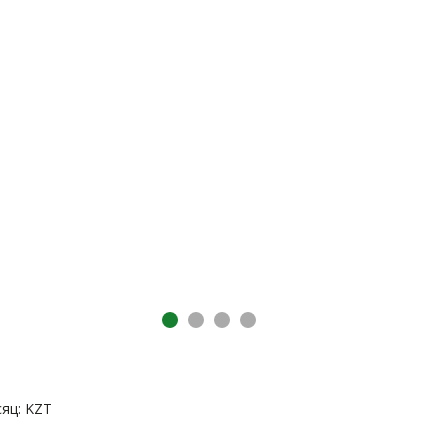
яц: KZT