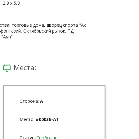
 2,8 х 5,8
ва: торговые дома, дворец спорта "Ак
 фонтазий, Октябрьский рынок, ТД
 "Аян".
Места:
Сторона:
A
Место:
#00036-A1
Статус:
Свободно