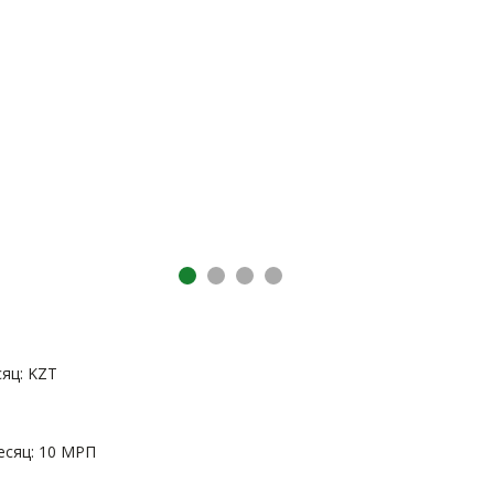
яц: KZT
есяц: 10 МРП