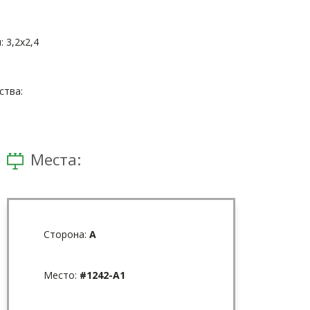
 3,2x2,4
тва:
Места:
Сторона:
A
Место:
#1242-A1