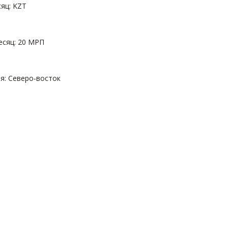
яц: KZT
есяц: 20 МРП
: Северо-восток