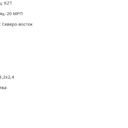
ц: KZT
яц: 20 МРП
 Северо-восток
3,2x2,4
ва: