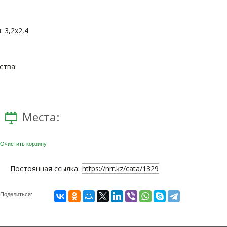
 3,2x2,4
тва:
Места:
Очистить корзину
Постоянная ссылка:
https://nrr.kz/cata/1329
Поделиться: