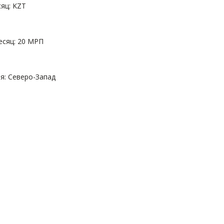
яц: KZT
есяц: 20 МРП
: Северо-Запад