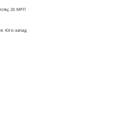
есяц: 20 МРП
: Юго-запад