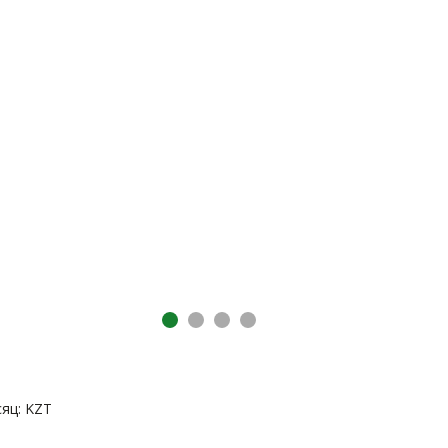
яц: KZT