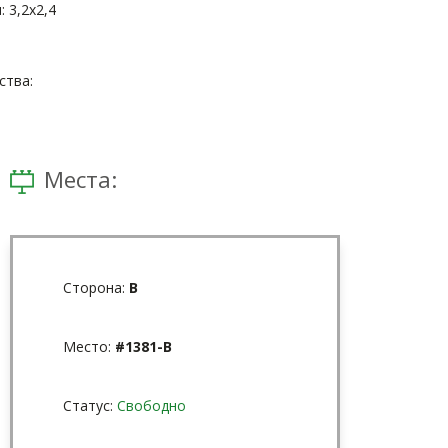
 3,2x2,4
тва:
Места:
Сторона:
В
Место:
#1381-В
Статус:
Свободно