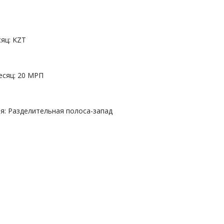
яц: KZT
есяц: 20 МРП
: Разделительная полоса-запад