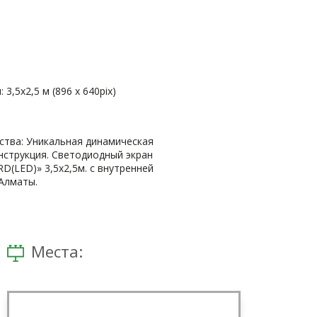
3,5х2,5 м (896 х 640pix)
тва: Уникальная динамическая
нструкция. Светодиодный экран
D(LED)» 3,5х2,5м. с внутренней
.Алматы.
Места: