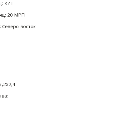
ц: KZT
яц: 20 МРП
 Северо-восток
3,2x2,4
ва: