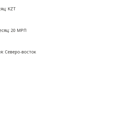
яц: KZT
есяц: 20 МРП
: Северо-восток