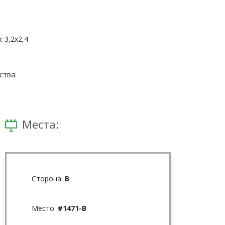
 3,2x2,4
тва:
Места:
Сторона:
В
Место:
#1471-В