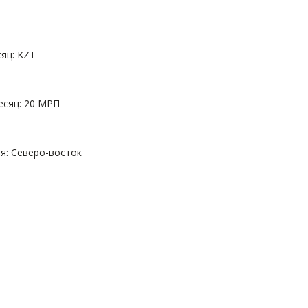
яц: KZT
есяц: 20 МРП
: Северо-восток