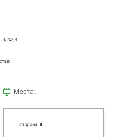
 3,2x2,4
тва:
Места:
Сторона:
В