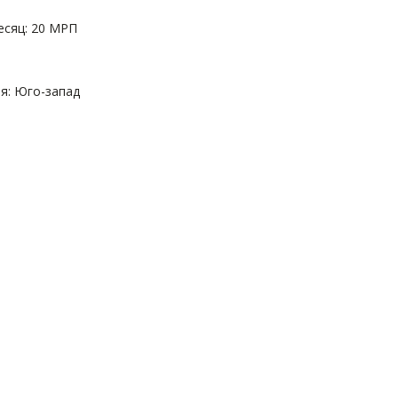
есяц: 20 МРП
: Юго-запад