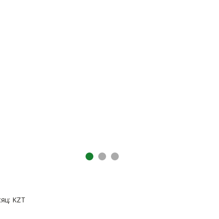
яц: KZT