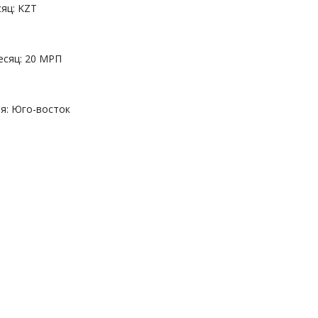
яц: KZT
есяц: 20 МРП
я: Юго-восток