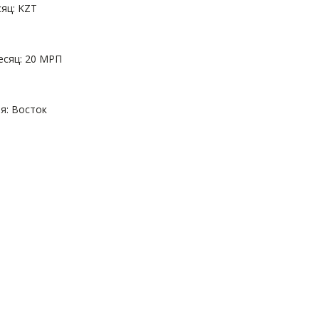
яц: KZT
есяц: 20 МРП
я: Восток