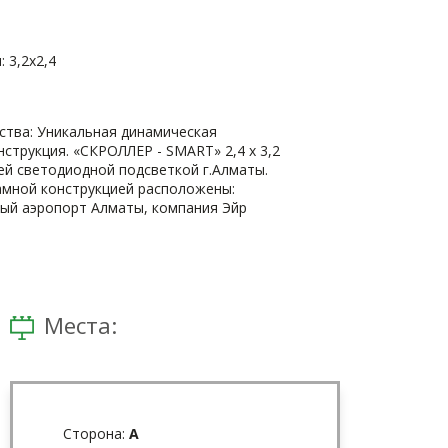
 3,2x2,4
тва: Уникальная динамическая
струкция. «СКРОЛЛЕР - SMART» 2,4 х 3,2
ней светодиодной подсветкой г.Алматы.
амной конструкцией расположены:
й аэропорт Алматы, компания Эйр
Места:
Сторона:
A