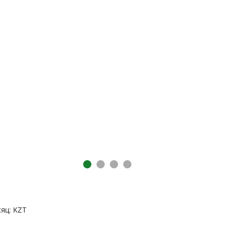
яц: KZT