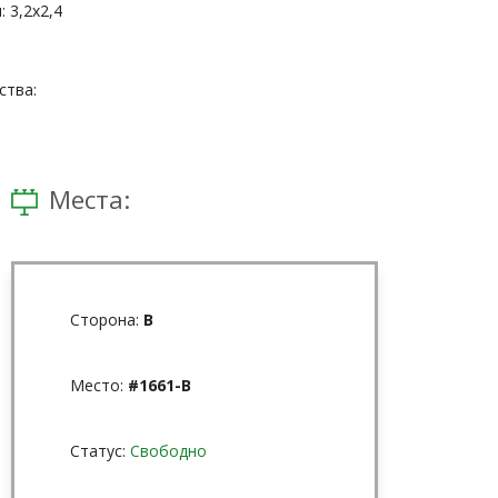
 3,2x2,4
тва:
Места:
Сторона:
В
Место:
#1661-В
Статус:
Свободно