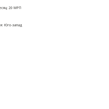
есяц: 20 МРП
: Юго-запад