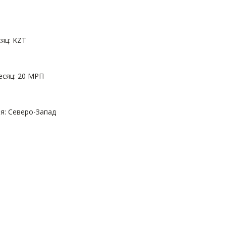
яц: KZT
есяц: 20 МРП
: Северо-Запад