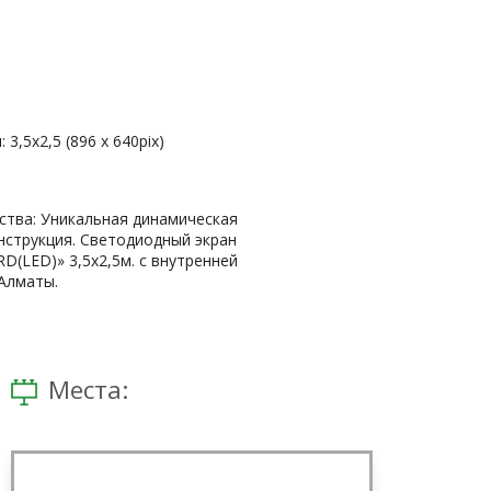
3,5х2,5 (896 х 640pix)
тва: Уникальная динамическая
нструкция. Светодиодный экран
D(LED)» 3,5х2,5м. с внутренней
.Алматы.
Места: