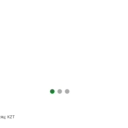
яц: KZT