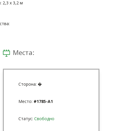
 2,3 х 3,2 м
тва:
Места:
Сторона:
�
Место:
#1785-А1
Статус:
Свободно