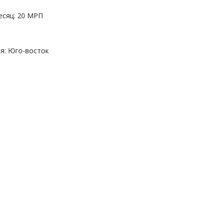
есяц: 20 МРП
я: Юго-восток